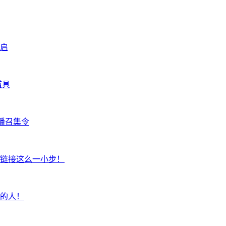
启
道具
播召集令
链接这么一小步！
的人！