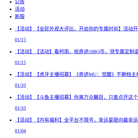
公告
活动
新服
【活动】【全民外观大评比，开启你的专属时尚】活动开
01/15
【活动】【活动】看柯南，抢奇迹188Q币，领专属定制
01/15
【活动】【虎牙主播招募】《奇迹MU：觉醒》不删档主
01/10
【活动】【斗鱼主播招募】你离万众瞩目，只差点开这个
01/10
【活动】【内有福利】全平台不限号，幸运星砸向最幸运
01/04